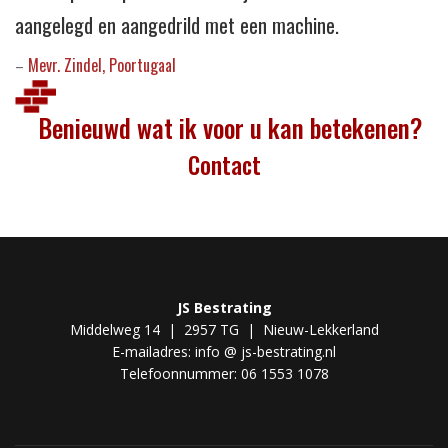
aangelegd en aangedrild met een machine.
Mevr. Zindel, Poortugaal
–
Benieuwd wat ik voor u kan betekenen?
Contact
JS Bestrating
Middelweg 14 | 2957 TG | Nieuw-Lekkerland
E-mailadres: info @ js-bestrating.nl
Telefoonnummer: 06 1553 1078