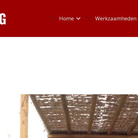
">
Home
">
Werkzaamheden