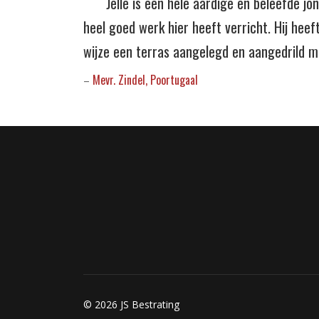
Jelle is een hele aardige en beleefde 
heel goed werk hier heeft verricht. Hij heef
wijze een terras aangelegd en aangedrild 
Mevr. Zindel, Poortugaal
–
© 2026 JS Bestrating