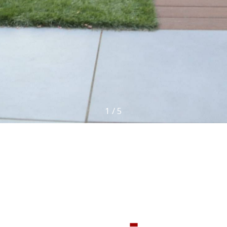
1
/
5