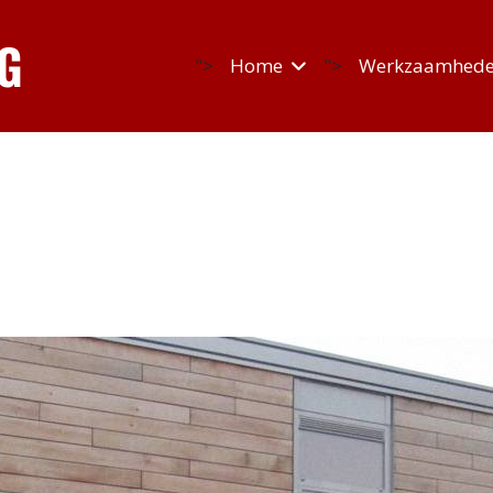
">
Home
">
Werkzaamhed