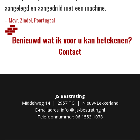
aangelegd en aangedrild met een machine.
Mevr. Zindel, Poortugaal
–
Benieuwd wat ik voor u kan betekenen?
Contact
JS Bestrating
Middelweg 14 | 2957 TG | Nieuw-Lekkerland
E-mailadres: info @ js-bestrating.nl
Telefoonnummer: 06 1553 1078