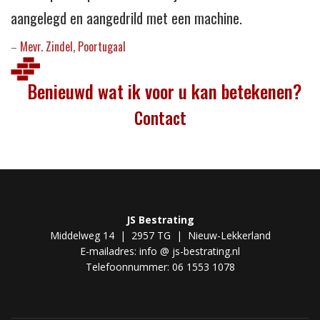
aangelegd en aangedrild met een machine.
Mevr. Zindel, Poortugaal
–
Benieuwd wat ik voor u kan betekenen?
Contact
JS Bestrating
Middelweg 14 | 2957 TG | Nieuw-Lekkerland
E-mailadres: info @ js-bestrating.nl
Telefoonnummer: 06 1553 1078