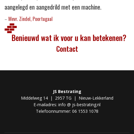
aangelegd en aangedrild met een machine.
Mevr. Zindel, Poortugaal
–
Benieuwd wat ik voor u kan betekenen?
Contact
JS Bestrating
Middelweg 14 | 2957 TG | Nieuw-Lekkerland
E-mailadres: info @ js-bestrating.nl
Telefoonnummer: 06 1553 1078